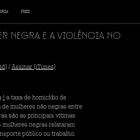
DRIM
FEED
 negra e a violência no
id)
/
Assinar (iTunes)
a
¹
a taxa de homicídio de
a de mulheres não negras entre
as são as principais vítimas
s mulheres negras relataram
ansporte público ou trabalho,