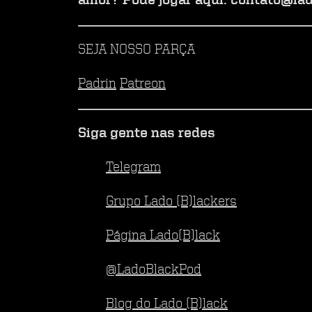
amor? Pode jogar aqui: contato@la
SEJA NOSSO PARÇA
Padrin
Patreon
Siga gente nas redes
Telegram
Grupo Lado (B)lackers
Página Lado(B)lack
@LadoBlackPod
Blog do Lado (B)lack