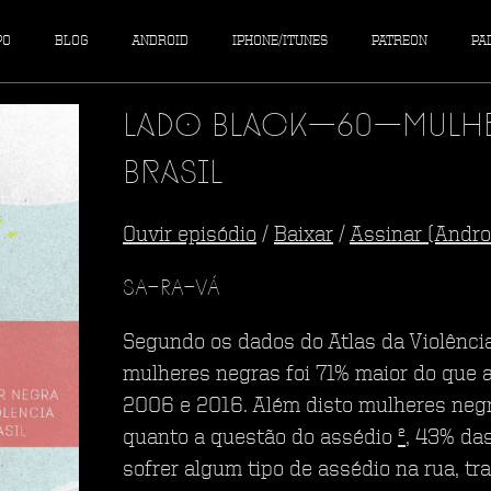
PO
BLOG
ANDROID
IPHONE/ITUNES
PATREON
PA
Lado Black—60—Mulher
Brasil
Ouvir episódio
/
Baixar
/
Assinar (Andro
SA-RA-VÁ
Segundo os dados do Atlas da Violênci
mulheres negras foi 71% maior do que 
2006 e 2016. Além disto mulheres negr
quanto a questão do assédio
²
, 43% da
sofrer algum tipo de assédio na rua, tr