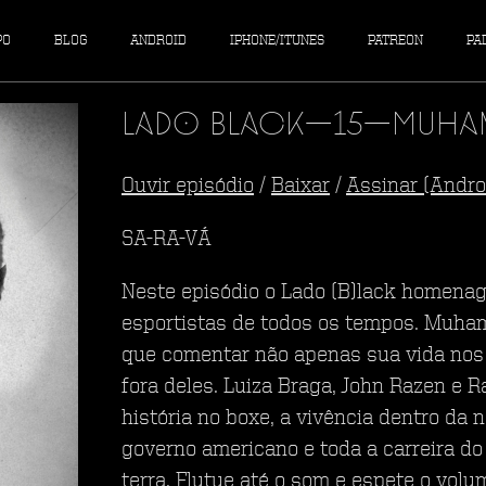
PO
BLOG
ANDROID
IPHONE/ITUNES
PATREON
PA
Lado Black—15—Muha
Ouvir episódio
/
Baixar
/
Assinar (Andro
SA-RA-VÁ
Neste episódio o Lado (B)lack homena
esportistas de todos os tempos. Muham
que comentar não apenas sua vida nos
fora deles. Luiza Braga, John Razen e R
história no boxe, a vivência dentro da n
governo americano e toda a carreira do 
terra. Flutue até o som e espete o vol