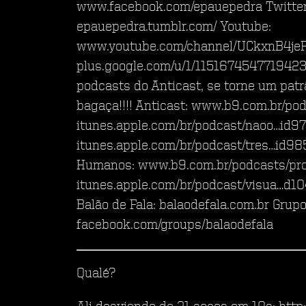
www.facebook.com/epauepedra Twitter:
epauepedra.tumblr.com/ Youtube:
www.youtube.com/channel/UCkxnB4je
plus.google.com/u/1/115167454771942
podcasts do Anticast, se torne um patr
bagaça!!!! Anticast: www.b9.com.br/pod
itunes.apple.com/br/podcast/nao­o…id
itunes.apple.com/br/podcast/tres­…id9
Humanos: www.b9.com.br/podcasts/pro
itunes.apple.com/br/podcast/visua…d
Balão de Fala: balaodefala.com.br Grupo
facebook.com/groups/balaodefala
Qualé?