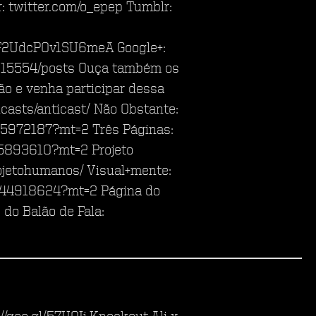
 twitter.com/o_epep Tumblr:
F2UdcPOv1SU6meA Google+:
315554/posts Ouça também os
ão e venha participar dessa
casts/anticast/ Não Obstante:
975972187?mt=2 Três Páginas:
85893610?mt=2 Projeto
jeto­humanos/ Visual+mente:
1044918624?mt=2 Página do
 do Balão de Fala: