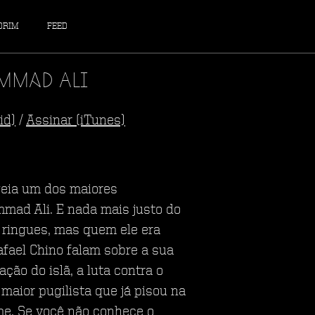
DRIM
FEED
mmad Ali
id)
/
Assinar (iTunes)
geia um dos maiores
mad Ali. E nada mais justo do
 ringues, mas quem ele era
afael Chino falam sobre a sua
ação do islã, a luta contra o
maior pugilista que já pisou na
ume. Se você não conhece o