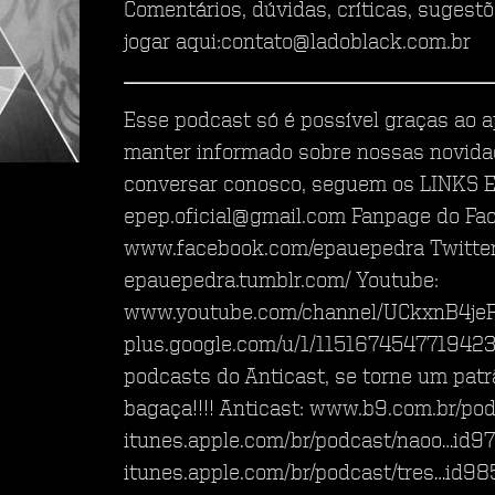
Comentários, dúvidas, críticas, sugest
jogar aqui:contato@ladoblack.com.br
Esse podcast só é possível graças ao a
manter informado sobre nossas novida
conversar conosco, seguem os LINKS E
epep.oficial@gmail.com Fanpage do Fa
www.facebook.com/epauepedra Twitter:
epauepedra.tumblr.com/ Youtube:
www.youtube.com/channel/UCkxnB4je
plus.google.com/u/1/115167454771942
podcasts do Anticast, se torne um patr
bagaça!!!! Anticast: www.b9.com.br/pod
itunes.apple.com/br/podcast/nao­o…id
itunes.apple.com/br/podcast/tres­…id9