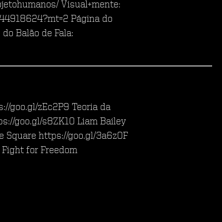
jeto­humanos/ Visual+mente:
1044918624?mt=2 Página do
 do Balão de Fala:
://goo.gl/zEc2P9 Teoria da
ps://goo.gl/s8ZK1O Liam Bailey
e Square https://goo.gl/3a6zOF
 Fight for Freedom