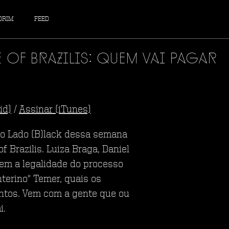
DRIM
FEED
Of Brazilis: Quem Vai Pagar
id)
/
Assinar (iTunes)
, o Lado (B)lack dessa semana
 Brazilis. Luiza Braga, Daniel
tem a legalidade do processo
terino" Temer, quais os
ntos. Vem com a gente que ou
i.