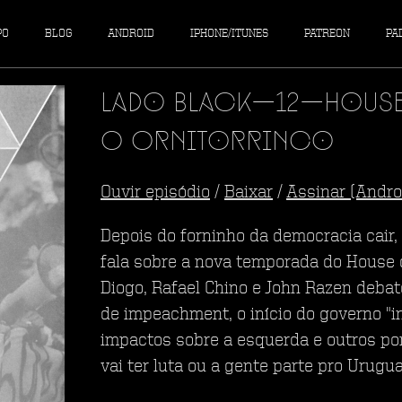
PO
BLOG
ANDROID
IPHONE/ITUNES
PATREON
PA
Lado Black—12—House 
O Ornitorrinco
Ouvir episódio
/
Baixar
/
Assinar (Andro
Depois do forninho da democracia cair
fala sobre a nova temporada do House of
Diogo, Rafael Chino e John Razen deba
de impeachment, o início do governo "in
impactos sobre a esquerda e outros po
vai ter luta ou a gente parte pro Urugua