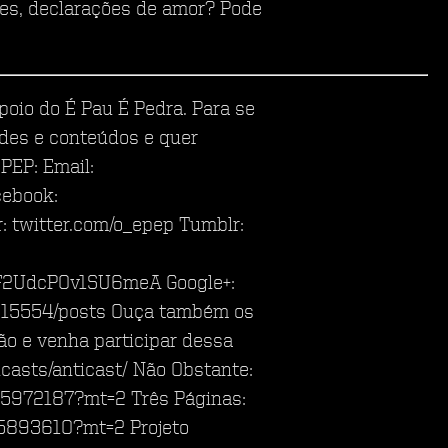
ões, declarações de amor? Pode
poio do É Pau É Pedra. Para se
des e conteúdos e quer
PEP: Email:
cebook:
 twitter.com/o_epep Tumblr:
F2UdcPOv1SU6meA Google+:
315554/posts Ouça também os
ão e venha participar dessa
casts/anticast/ Não Obstante:
975972187?mt=2 Três Páginas:
85893610?mt=2 Projeto