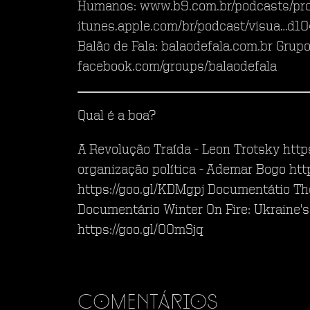
Humanos: www.b9.com.br/podcasts/pro
itunes.apple.com/br/podcast/visua…d
Balão de Fala: balaodefala.com.br Grupo
facebook.com/groups/balaodefala
Qual é a boa?
A Revolução Traída - Leon Trotsky https
organização política - Ademar Bogo htt
https://goo.gl/KDMgpj Documentátio Th
Documentário Winter On Fire: Ukraine's
https://goo.gl/OOmSjq
Comentários