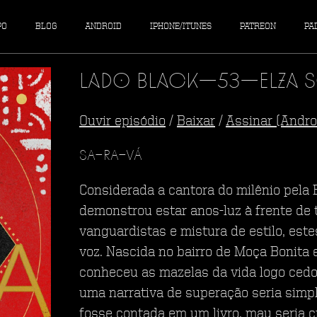
PO
BLOG
ANDROID
IPHONE/ITUNES
PATREON
PA
Lado Black—53—Elza So
Ouvir episódio
/
Baixar
/
Assinar (Andro
SA-RA-VÁ
Considerada a cantora do milênio pela
demonstrou estar anos-luz à frente de 
vanguardistas e mistura de estilo, est
voz. Nascida no bairro de Moça Bonita 
conheceu as mazelas da vida logo cedo
uma narrativa de superação seria simpl
fosse contada em um livro, mau seria c