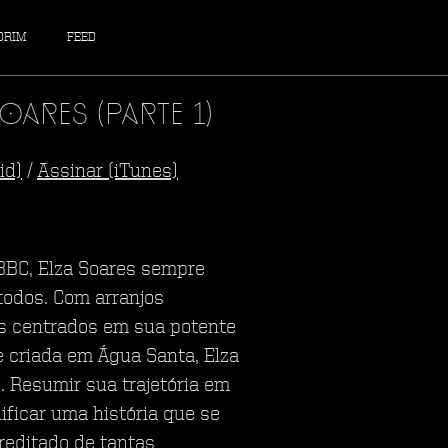
DRIM
FEED
ares (parte 1)
id)
/
Assinar (iTunes)
 BBC, Elza Soares sempre
todos. Com arranjos
es centrados em sua potente
e criada em Água Santa, Elza
. Resumir sua trajetória em
ificar uma história que se
reditado de tantas