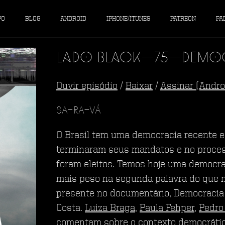
PO
BLOG
ANDROID
IPHONE/ITUNES
PATREON
PA
Lado Black—75—Democ
Ouvir episódio
/
Baixar
/
Assinar (Andro
SA-RA-VÁ
O Brasil tem uma democracia recente e 
terminaram seus mandatos e no process
foram eleitos. Temos hoje uma democra
mais peso na segunda palavra do que na
presente no documentário, Democracia 
Costa.
Luiza Braga
,
Paula Fehper
,
Pedro
comentam sobre o contexto democrático