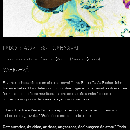
Lado Black—85—Carnaval
Ouvir episódio
/
Baixar
/
Assinar (Android)
/
Assinar (iTunes)
SA-RA-VÁ
Fevereiro chegando e com ele o carnaval.
Luiza Braga
,
Paula Fepher
,
John
Razen
e
Rafael Chino
falam um pouco das origens do carnaval, as diferentes
formas em que ele se manifesta, sobre escolas de samba, blocos e
contamos um pouco da nossa relação com o carnaval.
O Lado Black e a
Veste Esquerda
agora tem uma parceria. Digitem o código
ladoblack e aproveite 10% de desconto em todo o site.
Comentários, dúvidas, críticas, sugestões, declarações de amor? Pode