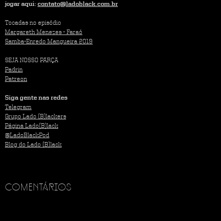
jogar aqui:
contato@ladoblack.com.br
Tocadas no episódio
Margareth Menezes - Faraó
Samba-Enredo Mangueira 2019
SEJA NOSSO PARÇA
Padrin
Patreon
Siga gente nas redes
Telegram
Grupo Lado (B)lackers
Página Lado(B)lack
@LadoBlackPod
Blog do Lado (B)lack
Comentários