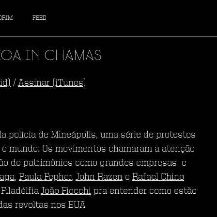
DRIM
FEED
ca in Chamas
id)
/
Assinar (iTunes)
a polícia de Mineápolis, uma série de protestos
am o mundo. Os movimentos chamaram a atenção
ição de patrimônios como grandes empresas e
raga
,
Paula Fepher
,
John Razen
e
Rafael Chino
Filadélfia
João Fiocchi
pra entender como estão
 das revoltas nos EUA