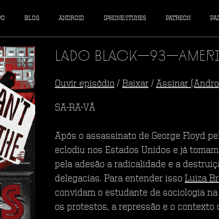
PO
BLOG
ANDROID
IPHONE/ITUNES
PATREON
PA
Lado Black—93—Ameri
Ouvir episódio
/
Baixar
/
Assinar (Andro
SA-RA-VÁ
Após o assassinato de George Floyd pel
eclodiu nos Estados Unidos e já tom
pela adesão a radicalidade e a destru
delegacias. Para entender isso
Luiza B
convidam o estudante de sociologia na 
os protestos, a repressão e o contexto